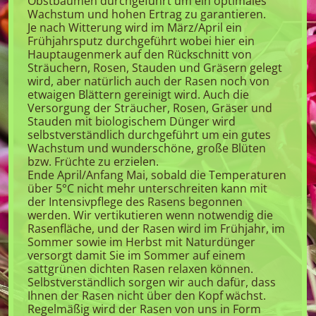
Obstbäumen durchgeführt um ein optimales
Wachstum und hohen Ertrag zu garantieren.
Je nach Witterung wird im März/April ein
Frühjahrsputz durchgeführt wobei hier ein
Hauptaugenmerk auf den Rückschnitt von
Sträuchern, Rosen, Stauden und Gräsern gelegt
wird, aber natürlich auch der Rasen noch von
etwaigen Blättern gereinigt wird. Auch die
Versorgung der Sträucher, Rosen, Gräser und
Stauden mit biologischem Dünger wird
selbstverständlich durchgeführt um ein gutes
Wachstum und wunderschöne, große Blüten
bzw. Früchte zu erzielen.
Ende April/Anfang Mai, sobald die Temperaturen
über 5°C nicht mehr unterschreiten kann mit
der Intensivpflege des Rasens begonnen
werden. Wir vertikutieren wenn notwendig die
Rasenfläche, und der Rasen wird im Frühjahr, im
Sommer sowie im Herbst mit Naturdünger
versorgt damit Sie im Sommer auf einem
sattgrünen dichten Rasen relaxen können.
Selbstverständlich sorgen wir auch dafür, dass
Ihnen der Rasen nicht über den Kopf wächst.
Regelmäßig wird der Rasen von uns in Form