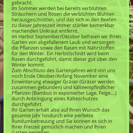
gebracht.
Im Sommer werden bei bereits verblühten
Sträuchern und Rosen die verblühten Blühten
herausgeschnitten, und das sich in den Beeten
zu dieser Jahreszeit immer stärker bemerkbar
machenden Unkraut entfernt.
Im Herbst September/Oktober befreien wir Ihren
Garten von abgefallenem Laub und versorgen
die Pflanzen sowie den Rasen mit Nährstoffen
für den Winter. Ein Herbstschnitt wird beim
Rasen durchgeführt, damit dieser gut über den
Winter kommt.
Zum Abschluss des Gartenjahres wird von uns
noch Ende Oktober/Anfang November eine
Einwinterung etwaiger Gräser (Gräser werden
zusammen gebunden) und kälteempfindlicher
Pflanzen (Bambus in exponierter Lage, Feige....)
durch Anbringung eines Kälteschutzes
durchgeführt.
Ihr Garten erhält also auf Ihren Wunsch das
gesamte Jahr hindurch eine perfekte
Rundumbetreuung und Sie können es sich in
Ihrer Freizeit gemütlich machen und Ihren
Garten genießen.